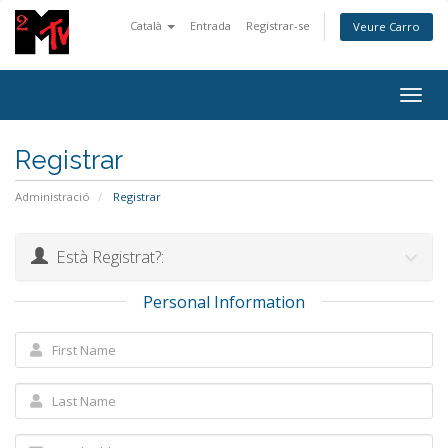
Català
Entrada
Registrar-se
Veure Carro
Togg
navig
Registrar
Administració
Registrar
Està Registrat?:
Personal Information