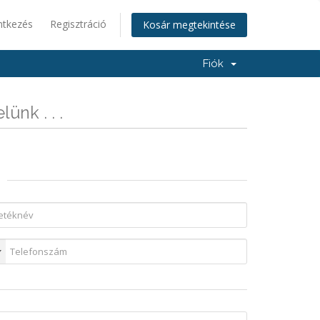
ntkezés
Regisztráció
Kosár megtekintése
Fiók
ünk . . .