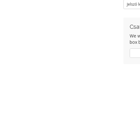
Jelszó 
Csa
We wo
box b
Igen