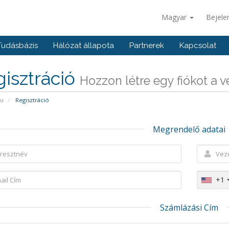
Magyar
Bejele
Tudásbázis
Hálózat állapota
Partnerek
Kapcsolat
isztráció
Hozzon létre egy fiókot a vel
pu
Regisztráció
Megrendelő adatai
+1
Számlázási Cím