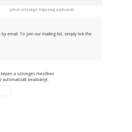
Jelszó erőssége: Adja meg a jelszavát
y email. To join our mailing list, simply tick the
bbi képen a szöveges mezőben.
z automatizált beadványt.