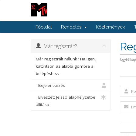
Főoldal
Rendelés
Közlemények
Reg
Már regisztrált?
Már regisztrált nálunk? Ha igen,
Ügyfélka
kattintson az alábbi gombra a
belépéshez.
Bejelentkezés
Elveszett Jelszó alaphelyzetbe
állítása